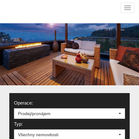
Navi
Operace:
Prodej/pronájem
Typ:
Všechny nemovitosti