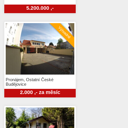
5.200.000 ,-
Pronájem, Ostatní
České
Budějovice
2.000 ,- za měsíc