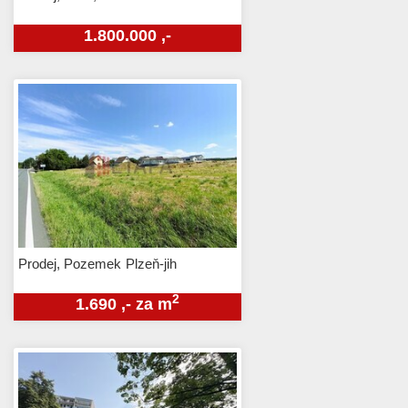
1.800.000 ,-
Prodej, Pozemek
Plzeň-jih
2
1.690 ,- za m