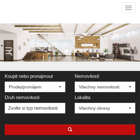
Navi
‹
›
Koupit nebo pronajmout
Nemovitosti
Prodej/pronájem
Všechny nemovitosti
Druh nemovitosti
Lokalita
Zvolte si typ nemovitosti
Všechny okresy