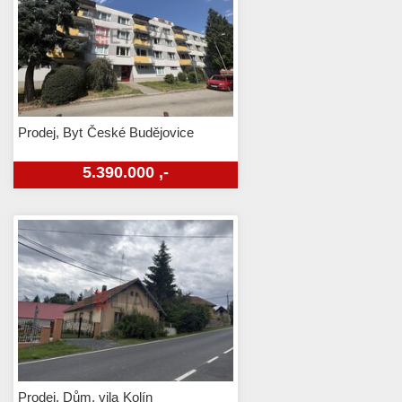
Prodej, Byt
České Budějovice
5.390.000 ,-
Prodej, Dům, vila
Kolín