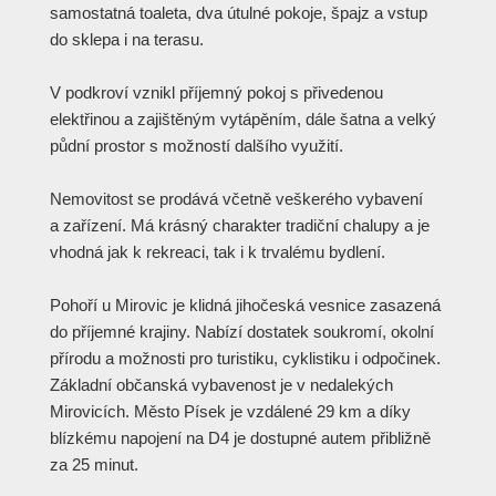
samostatná toaleta, dva útulné pokoje, špajz a vstup
do sklepa i na terasu.
V podkroví vznikl příjemný pokoj s přivedenou
elektřinou a zajištěným vytápěním, dále šatna a velký
půdní prostor s možností dalšího využití.
Nemovitost se prodává včetně veškerého vybavení
a zařízení. Má krásný charakter tradiční chalupy a je
vhodná jak k rekreaci, tak i k trvalému bydlení.
Pohoří u Mirovic je klidná jihočeská vesnice zasazená
do příjemné krajiny. Nabízí dostatek soukromí, okolní
přírodu a možnosti pro turistiku, cyklistiku i odpočinek.
Základní občanská vybavenost je v nedalekých
Mirovicích. Město Písek je vzdálené 29 km a díky
blízkému napojení na D4 je dostupné autem přibližně
za 25 minut.