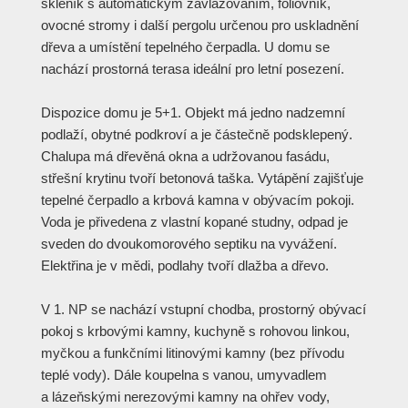
skleník s automatickým zavlažováním, fóliovník,
ovocné stromy i další pergolu určenou pro uskladnění
dřeva a umístění tepelného čerpadla. U domu se
nachází prostorná terasa ideální pro letní posezení.
Dispozice domu je 5+1. Objekt má jedno nadzemní
podlaží, obytné podkroví a je částečně podsklepený.
Chalupa má dřevěná okna a udržovanou fasádu,
střešní krytinu tvoří betonová taška. Vytápění zajišťuje
tepelné čerpadlo a krbová kamna v obývacím pokoji.
Voda je přivedena z vlastní kopané studny, odpad je
sveden do dvoukomorového septiku na vyvážení.
Elektřina je v mědi, podlahy tvoří dlažba a dřevo.
V 1. NP se nachází vstupní chodba, prostorný obývací
pokoj s krbovými kamny, kuchyně s rohovou linkou,
myčkou a funkčními litinovými kamny (bez přívodu
teplé vody). Dále koupelna s vanou, umyvadlem
a lázeňskými nerezovými kamny na ohřev vody,