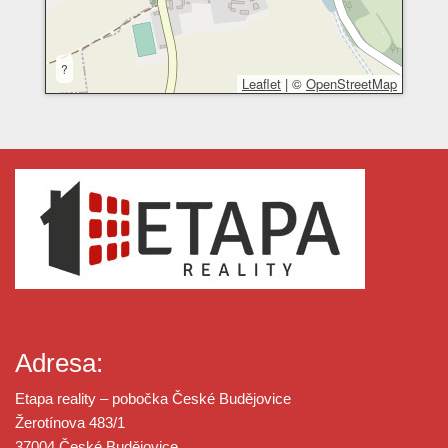
?
Leaflet
|
©
OpenStreetMap
Adresa:
Etapa reality – pobočka České Budějovice
Žerotínova 483/1
37004 České Budějovice