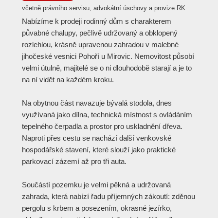
včetně právního servisu, advokátní úschovy a provize RK
Nabízíme k prodeji rodinný dům s charakterem
půvabné chalupy, pečlivě udržovaný a obklopený
rozlehlou, krásně upravenou zahradou v malebné
jihočeské vesnici Pohoří u Mirovic. Nemovitost působí
velmi útulně, majitelé se o ni dlouhodobě starají a je to
na ní vidět na každém kroku.
Na obytnou část navazuje bývalá stodola, dnes
využívaná jako dílna, technická místnost s ovládáním
tepelného čerpadla a prostor pro uskladnění dřeva.
Naproti přes cestu se nachází další venkovské
hospodářské stavení, které slouží jako praktické
parkovací zázemí až pro tři auta.
Součástí pozemku je velmi pěkná a udržovaná
zahrada, která nabízí řadu příjemných zákoutí: zděnou
pergolu s krbem a posezením, okrasné jezírko,