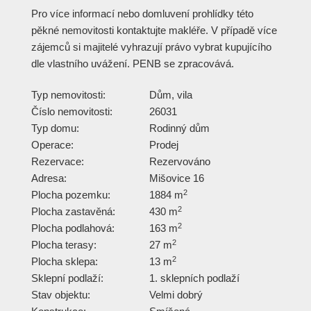
Pro více informací nebo domluvení prohlídky této
pěkné nemovitosti kontaktujte makléře. V případě více
zájemců si majitelé vyhrazují právo vybrat kupujícího
dle vlastního uvážení. PENB se zpracovává.
Typ nemovitosti:
Dům, vila
Číslo nemovitosti:
26031
Typ domu:
Rodinný dům
Operace:
Prodej
Rezervace:
Rezervováno
Adresa:
Mišovice 16
2
Plocha pozemku:
1884 m
2
Plocha zastavěná:
430 m
2
Plocha podlahová:
163 m
2
Plocha terasy:
27 m
2
Plocha sklepa:
13 m
Sklepní podlaží:
1. sklepních podlaží
Stav objektu:
Velmi dobrý