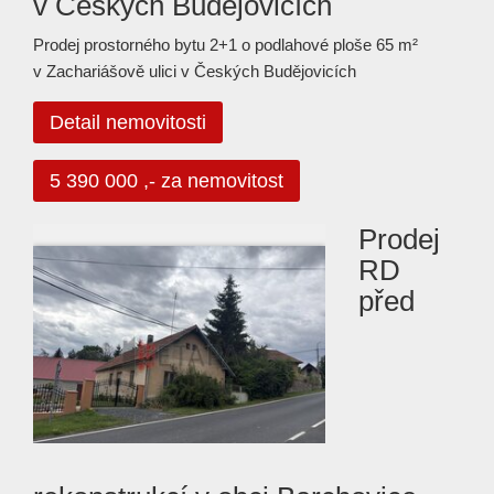
v Českých Budějovicích
Prodej prostorného bytu 2+1 o podlahové ploše 65 m²
v Zachariášově ulici v Českých Budějovicích
Detail nemovitosti
5 390 000 ,- za nemovitost
Prodej
RD
před