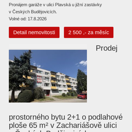
Pronájem garáže v ulici Plavská u jižní zastávky
v Českých Budějovicích.
Volné od: 17.8.2026
Detail nemovitosti
2 500 ,- za měsíc
Prodej
prostorného bytu 2+1 o podlahové
ploše 65 m² v Zachariášově ulici