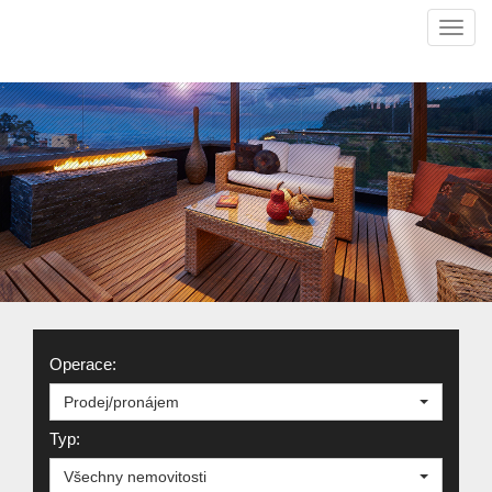
Navi
Operace:
Prodej/pronájem
Typ:
Všechny nemovitosti