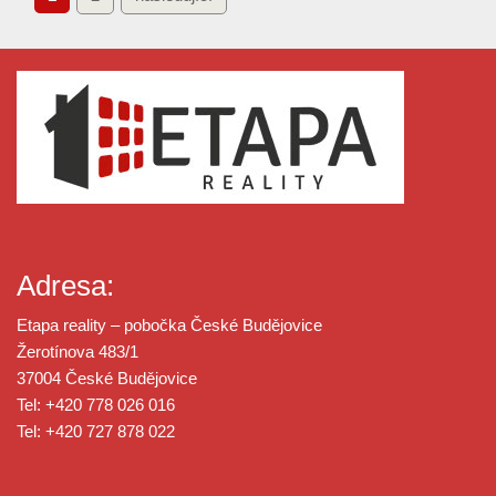
Adresa:
Etapa reality – pobočka České Budějovice
Žerotínova 483/1
37004 České Budějovice
Tel: +420 778 026 016
Tel: +420 727 878 022