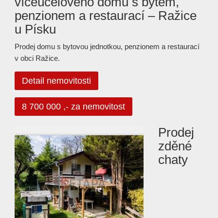
víceúčelového domu s bytem,
penzionem a restaurací – Ražice
u Písku
Prodej domu s bytovou jednotkou, penzionem a restaurací
v obci Ražice.
Detail nemovitosti
8 700 000 ,- za nemovitost
Prodej
zděné
chaty