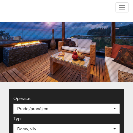
Navi
Operace:
Prodej/pronájem
Typ:
Domy, vily